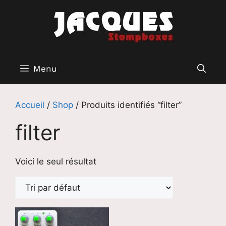
Aller
au
contenu
Menu
Accueil
/
Shop
/ Produits identifiés “filter”
filter
Voici le seul résultat