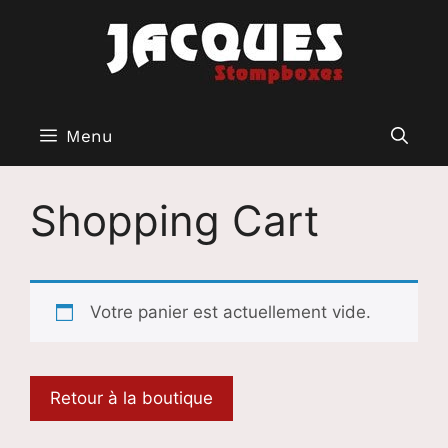
Aller
au
contenu
Menu
Shopping Cart
Votre panier est actuellement vide.
Retour à la boutique