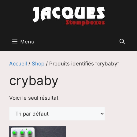
Aller
au
contenu
Menu
Accueil
/
Shop
/ Produits identifiés “crybaby”
crybaby
Voici le seul résultat