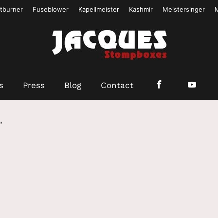
tburner
Fuseblower
Kapellmeister
Kashmir
Meistersinger
s
Press
Blog
Contact
”