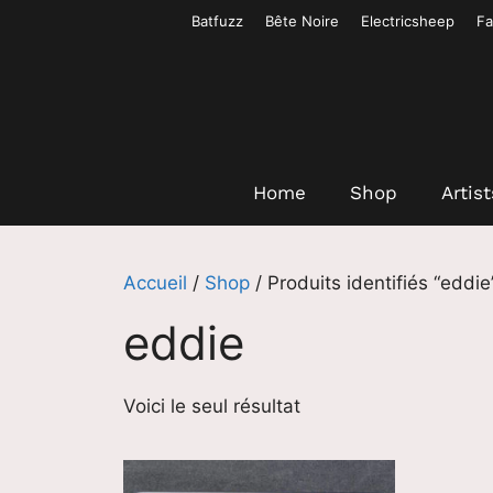
Aller
Batfuzz
Bête Noire
Electricsheep
Fa
au
contenu
Home
Shop
Artist
Accueil
/
Shop
/ Produits identifiés “eddie
eddie
Voici le seul résultat