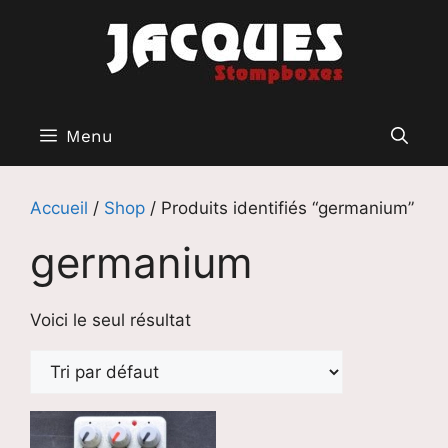
Aller
au
contenu
Menu
Accueil
/
Shop
/ Produits identifiés “germanium”
germanium
Voici le seul résultat