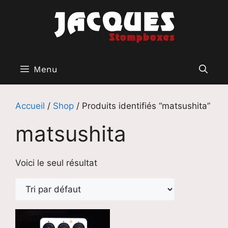
Aller
au
contenu
Menu
Accueil
/
Shop
/ Produits identifiés “matsushita”
matsushita
Voici le seul résultat